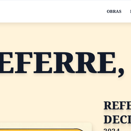
OBRAS
 INSTAN
REF
DEC
2024