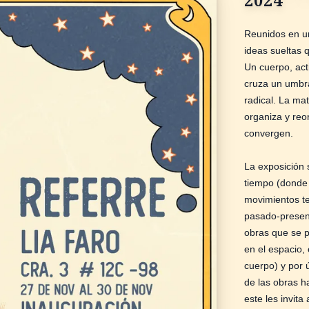
Reunidos en un
ideas sueltas 
Un cuerpo, act
cruza un umbra
radical. La ma
organiza y reo
convergen.
La exposición
tiempo (donde 
movimientos t
pasado-presen
obras que se 
en el espacio,
cuerpo) y por 
de las obras h
este les invita