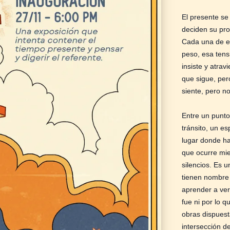
El presente se
deciden su prop
Cada una de e
peso, esa tens
insiste y atrav
que sigue, pe
siente, pero n
Entre un punto
tránsito, un e
lugar donde ha
que ocurre mien
silencios. Es 
tienen nombre 
aprender a ver
fue ni por lo q
obras dispuesta
intersección d